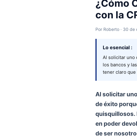
¿Cómo O
con la C
Por Roberto · 30 de
Lo esencial :
Al solicitar un
los bancos y la
tener claro que
Al solicitar u
de éxito porqu
quisquillosos.
en poder devo
de ser nosotro