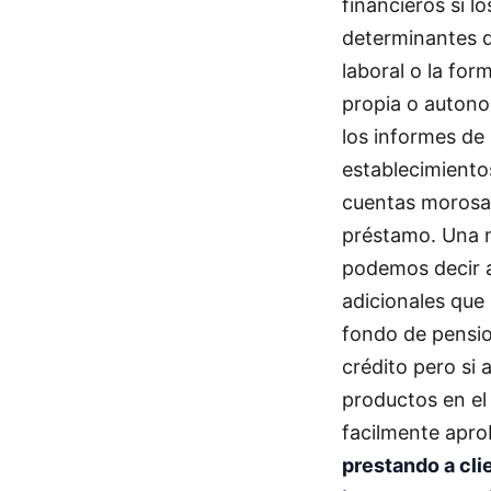
financieros si l
determinantes qu
laboral o la for
propia o autonom
los informes de
establecimiento
cuentas morosas
préstamo. Una m
podemos decir ad
adicionales que 
fondo de pensio
crédito pero si
productos en el 
facilmente apr
prestando a cli