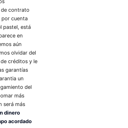
os
o de contrato
a por cuenta
l pastel, está
aparece en
nemos aún
mos olvidar del
de créditos y le
as garantías
arantia un
ogamiento del
 tomar más
ón será más
n dinero
empo acordado