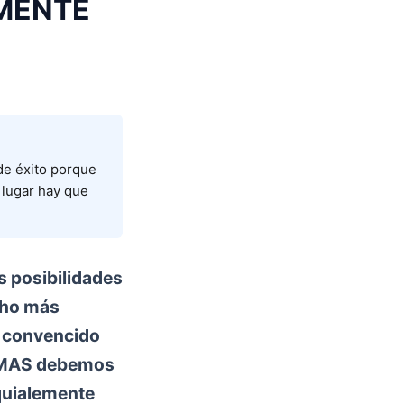
AMENTE
 de éxito porque
 lugar hay que
s posibilidades
cho más
r convencido
BLEMAS debemos
oquialemente