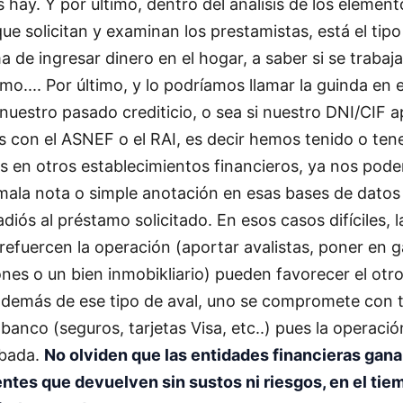
os hay. Y por último, dentro del análisis de los element
e solicitan y examinan los prestamistas, está el tip
ma de ingresar dinero en el hogar, a saber si se trabaj
o.... Por último, y lo podríamos llamar la guinda en e
 nuestro pasado crediticio, o sea si nuestro DNI/CIF 
s con el ASNEF o el RAI, es decir hemos tenido o te
 en otros establecimientos financieros, ya nos pode
ala nota o simple anotación en esas bases de datos 
iós al préstamo solicitado. En esos casos difíciles, l
refuercen la operación (aportar avalistas, poner en g
nes o un bien inmobikliario) pueden favorecer el otr
 además de ese tipo de aval, uno se compromete con
banco (seguros, tarjetas Visa, etc..) pues la operaci
obada.
No olviden que las entidades financieras gana
entes que devuelven sin sustos ni riesgos, en el ti