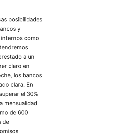
cas posibilidades
bancos y
s internos como
obtendremos
prestado a un
ner claro en
coche, los bancos
ado clara. En
 superar el 30%
la mensualidad
imo de 600
a de
romisos